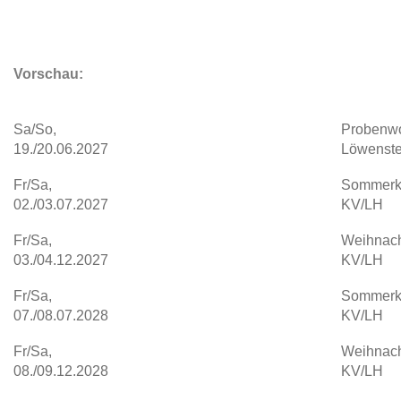
Vorschau:
Sa/So,
Probenw
19./20.06.2027
Löwenste
Fr/Sa,
Sommerk
02./03.07.2027
KV/LH
Fr/Sa,
Weihnach
03./04.12.2027
KV/LH
Fr/Sa,
Sommerk
07./08.07.2028
KV/LH
Fr/Sa,
Weihnach
08./09.12.2028
KV/LH